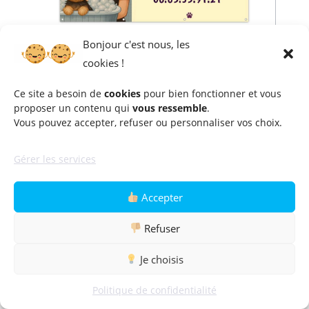
Bonjour c'est nous, les
cookies !
Céline & Friends
Ce site a besoin de
cookies
pour bien fonctionner et vous
Céline VERRECCHIA
proposer un contenu qui
vous ressemble
.
Vous pouvez accepter, refuser ou personnaliser vos choix.
11 Route de Royan, 24350 Tocane
Saint Apre
Gérer les services
06 65 35 91 21
Accepter
Refuser
Je choisis
Politique de confidentialité