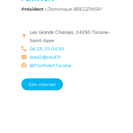
Président :
Dominique BREDZINSKI
Les Grands Champs, 24350 Tocane-
Saint-Apre
06 25 15 04 05
bred1@neuf.fr
@PointVertTocane
Site internet