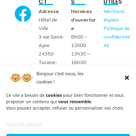
CT
S
UTILES
Adresse
Horaires
Mentions
Hôtel de
d’ouvertur
légales
Ville
e
Politique de
3 rue Saint-
8h00 –
confidential
Apre
12h00
ité
24350
13h30 –
Tocane-
16h30
Saint-Apre
Bonjour c'est nous, les
cookies !
Téléphone
05 53 90
Ce site a besoin de
cookies
pour bien fonctionner et vous
proposer un contenu qui
vous ressemble
.
70 29
Vous pouvez accepter, refuser ou personnaliser vos choix.
E-mail
Gérer les services
mairie@toc
anesaintap