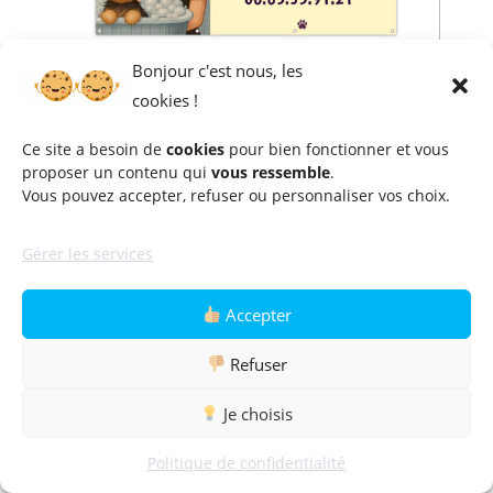
Bonjour c'est nous, les
cookies !
Céline & Friends
Ce site a besoin de
cookies
pour bien fonctionner et vous
Céline VERRECCHIA
proposer un contenu qui
vous ressemble
.
Vous pouvez accepter, refuser ou personnaliser vos choix.
11 Route de Royan, 24350 Tocane
Saint Apre
Gérer les services
06 65 35 91 21
Accepter
Refuser
Je choisis
Politique de confidentialité